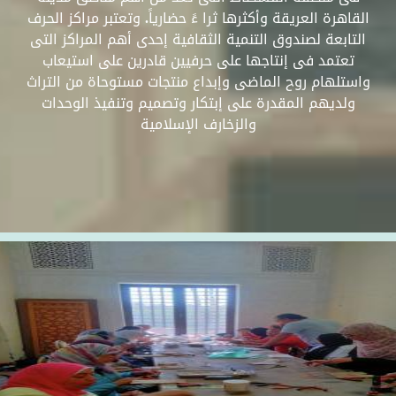
القاهرة العريقة وأكثرها ثرا ءً حضارياً. وتعتبر مراكز الحرف
التابعة لصندوق التنمية الثقافية إحدى أهم المراكز التى
تعتمد فى إنتاجها على حرفيين قادرين على استيعاب
واستلهام روح الماضى وإبداع منتجات مستوحاة من التراث
ولديهم المقدرة على إبتكار وتصميم وتنفيذ الوحدات
والزخارف الإسلامية