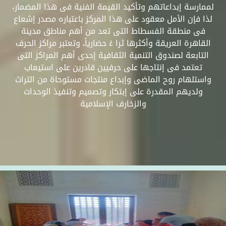
لممارسة إبداعاتهم وتأكيد القيمة الفنية فى هذا المضمار،
لذا فإن الأمل معقود على هذا المركز باعتباره مصدر إشعاع
فى منطقة الفسطاط التى تعد من أهم مناطق مدينة
القاهرة العريقة وأكثرها ثرا ءً حضارياً. وتعتبر مراكز الحرف
التابعة لصندوق التنمية الثقافية إحدى أهم المراكز التى
تعتمد فى إنتاجها على حرفيين قادرين على استيعاب
واستلهام روح الماضى وإبداع منتجات مستوحاة من التراث
ولديهم المقدرة على إبتكار وتصميم وتنفيذ الوحدات
والزخارف الإسلامية