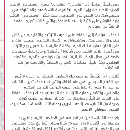
وفي لفتة إيجابية دعا "قانوش" المعماري/ حمدى السطوحى الرئيس
الجديد لقطاع صندوق التنمية الثقافية، لالقاء كلمته والمشاركة في
تسليم شهادات التخرج على المتدربين. حيث شكر "السطوحي" الدكتور
وليد قانوش على فترة رئاسته للصندوق والتي كللت بتخريج الدفعة
الرابعة من المبادرة.
تهدف المبادرة إلى الحفاظ على الحرف التراثية والتقليدية من خلال
تطويرها وتسويقها، وتعليمها إلى الأجيال الجديدة، ليصبحوا قادرين
على اتقان ممارسة تلك الحرف بكفاءة عالية، مُستلهمين روح التراث
في أعمال تلائم العصر، ومن شأنها أن تُمكنهم من إقامة مشروعات
خاصة في مجال الحرف التراثية؛ لتحسين دخولهم، وتنمية الاقتصاد
الوطني، وكذا تلبية احتياجات الأسواق المحلية والعالمية من تلك
المنتجات.
كانت وزارة الثقافة قد تبنت تلك المبادرة، انطلاقًا من دعوة الرئيس
عبد الفتاح السيسي، في عام 2019، والتي تستهدف تدريب الشباب
من سن 18 حتى 45 عاما على الحرف التراثية للتدريب المهني
والحرفي، وتتضمن حماية التراث وإعادة إحيائه، وذلك بهدف الحفاظ
على الحرف التراثية وحمايتها من الاندثار، فضلًا عن تدريب كوادر
جديدة من الشباب، مع إتاحة التدريب بمحافظات القاهرة، الإسكندرية،
البحيرة، سوهاج، الأقصر.
بلغ عدد الشباب، الذين تم قبولهم في الدفعة الثانية، والتي بدأ
تدريبها في أكتوبر 2020، نحو 75 شابًا وفتاة، كما بلغ عدد المقبولين
في الدفعة الثالثة، التي بدأت في أكتوبر 2021، نحو 80 متدربًا الذين