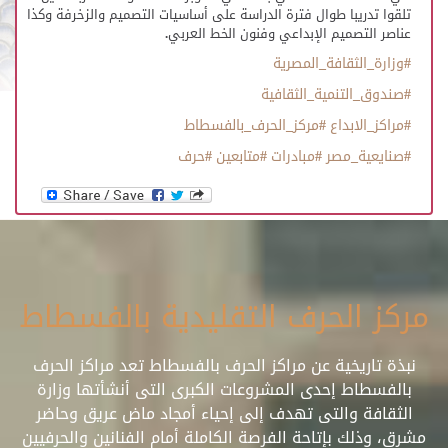
تلقوا تدريبا طوال فترة الدراسة على أساسيات التصميم والزخرفة وكذا
عناصر التصميم الإبداعي وفنون الخط العربي.
#وزارة_الثقافة_المصرية
#صندوق_التنمية_الثقافية
#مراكز_الابداع
#مركز_الحرف_بالفسطاط
#صنايعية_مصر
#مبادرات
#متابعين
#حرف
مركز الحرف التقليدية بالفسطاط
نبذة تاريخية عن مراكز الحرف بالفسطاط تعد مراكز الحرف
بالفسطاط إحدى المشروعات الكبرى التى أنشأتها وزارة
الثقافة والتى تهدف إلى إحياء أمجاد ماض عريق وحاضر
مشرق، وذلك بإتاحة الفرصة الكاملة أمام الفنانين والحرفيين