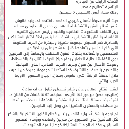
الدفعة الرابعة من المبادرة
الرئاسية "صنايعية مصر"
وذلك مساء أمس (الخميس ٥ سبتمبر).
حيث أقيم معرضاً لأعمال خريجي الدفعة ، افتتحه ا.د. وليد قانوش
رئيس قطاع الفنون التشكيلية، المعماري حمدي السطوحي مساعد
وزير الثقافة للمشروعات الثقافية والفنية ورئيس صندوق التنمية
الثقافية، والفنان التشكيلي د. اشرف رضا رئيس لجنة اختيار المشاركين
بالمبادرة. ضم المعرض مجموعة متميزة ومبتكرة من الحرف المتنوعة
التي قام الدارسين بتعلمها خلال ١٠ أشهر على يد نخبة من
المتخصصين والأساتذة بكليات الفنون المختلفة بالإضافة إلى الحرفيين
ذوي الكفاءة العالية العاملين بمقر مركز الحرف التقليدية بالفسطاط،
وتنوعت الأعمال بين فنون وحرف: الخزف، النحاس، الحلي، الخيامية
والتطعيم بالصدف والقشرة.. كما استحدثت مجموعة جديدة من الحرف
خلال الدفعة الرابعة، هي: فانوس رمضان، الزجاج المنفوخ، الاويما،
الجريد والتي.
أعقب افتتاح المعرض عرض فيلم تسجيلي تناول دورات مبادرة
(صنايعية مصر) عبر دوراتها الأربعة السابقة، تلاها كلمات من الفنان د.
اشرف رضا - ممثلاً للجنة اختيار المشاركين بالدفعة الجديدة- عبر فيها
عن سعادته بالمستوى المتميز الذي وصل إليه الدارسين.
ثم توجه بالشكر أ.د وليد قانوس رئيس قطاع الفنون التشكيلية بالشكر
لكل القائمين على المشروع، من مدربين واساتذة ورؤساء الصندوق
السابقين، وكذلك الجهات المشاركة كجهاز تنمية المشروعات.