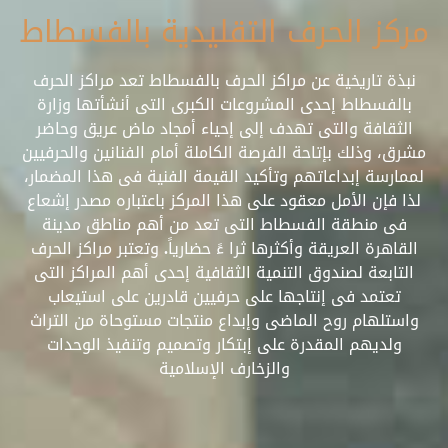
مركز الحرف التقليدية بالفسطاط
نبذة تاريخية عن مراكز الحرف بالفسطاط تعد مراكز الحرف
بالفسطاط إحدى المشروعات الكبرى التى أنشأتها وزارة
الثقافة والتى تهدف إلى إحياء أمجاد ماض عريق وحاضر
مشرق، وذلك بإتاحة الفرصة الكاملة أمام الفنانين والحرفيين
لممارسة إبداعاتهم وتأكيد القيمة الفنية فى هذا المضمار،
لذا فإن الأمل معقود على هذا المركز باعتباره مصدر إشعاع
فى منطقة الفسطاط التى تعد من أهم مناطق مدينة
القاهرة العريقة وأكثرها ثرا ءً حضارياً. وتعتبر مراكز الحرف
التابعة لصندوق التنمية الثقافية إحدى أهم المراكز التى
تعتمد فى إنتاجها على حرفيين قادرين على استيعاب
واستلهام روح الماضى وإبداع منتجات مستوحاة من التراث
ولديهم المقدرة على إبتكار وتصميم وتنفيذ الوحدات
والزخارف الإسلامية