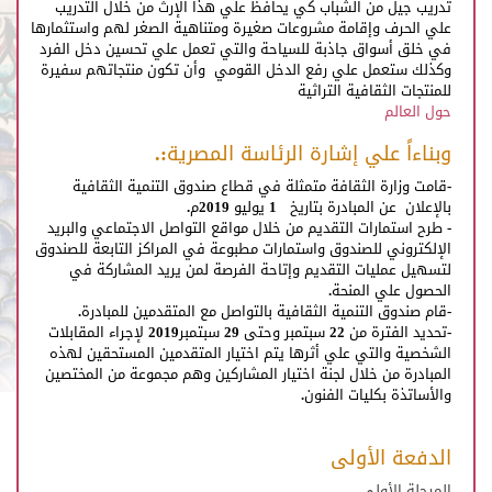
تدريب جيل من الشباب كي يحافظ علي هذا الإرث من خلال التدريب
علي الحرف وإقامة مشروعات صغيرة ومتناهية الصغر لهم واستثمارها
في خلق أسواق جاذبة للسياحة والتي تعمل علي تحسين دخل الفرد
وكذلك ستعمل علي رفع الدخل القومي وأن تكون منتجاتهم سفيرة
للمنتجات الثقافية التراثية
حول العالم
وبناءاً علي إشارة الرئاسة المصرية:.
-قامت وزارة الثقافة متمثلة في قطاع صندوق التنمية الثقافية
بالإعلان عن المبادرة بتاريخ 1 يوليو 2019م.
- طرح استمارات التقديم من خلال مواقع التواصل الاجتماعي والبريد
الإلكتروني للصندوق واستمارات مطبوعة في المراكز التابعة للصندوق
لتسهيل عمليات التقديم وإتاحة الفرصة لمن يريد المشاركة في
الحصول علي المنحة.
-قام صندوق التنمية الثقافية بالتواصل مع المتقدمين للمبادرة.
-تحديد الفترة من 22 سبتمبر وحتى 29 سبتمبر2019 لإجراء المقابلات
الشخصية والتي علي أثرها يتم اختيار المتقدمين المستحقين لهذه
المبادرة من خلال لجنة اختيار المشاركين وهم مجموعة من المختصين
والأساتذة بكليات الفنون.
الدفعة الأولى
المرحلة الأولي