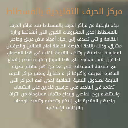
مركز الحرف التقليدية بالفسطاط
نبذة تاريخية عن مراكز الحرف بالفسطاط تعد مراكز الحرف
بالفسطاط إحدى المشروعات الكبرى التى أنشأتها وزارة
الثقافة والتى تهدف إلى إحياء أمجاد ماض عريق وحاضر
مشرق، وذلك بإتاحة الفرصة الكاملة أمام الفنانين والحرفيين
لممارسة إبداعاتهم وتأكيد القيمة الفنية فى هذا المضمار،
لذا فإن الأمل معقود على هذا المركز باعتباره مصدر إشعاع
فى منطقة الفسطاط التى تعد من أهم مناطق مدينة
القاهرة العريقة وأكثرها ثرا ءً حضارياً. وتعتبر مراكز الحرف
التابعة لصندوق التنمية الثقافية إحدى أهم المراكز التى
تعتمد فى إنتاجها على حرفيين قادرين على استيعاب
واستلهام روح الماضى وإبداع منتجات مستوحاة من التراث
ولديهم المقدرة على إبتكار وتصميم وتنفيذ الوحدات
والزخارف الإسلامية