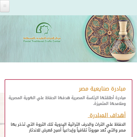
Skip to main content
مبادرة صنايعية مصر
مبادرة أطلقتها الرئاسة المصرية هدفها الحفاظ علي الهوية المصرية
وملامحها المتميزة.
أهداف المبادرة
الحفاظ علي التراث والحرف التراثية اليدوية تلك الثروة التي تذخر بها
مصر والتي تُعد موروثاً ثقافياً وإبداعياً أصبح مُعرض للاندثار