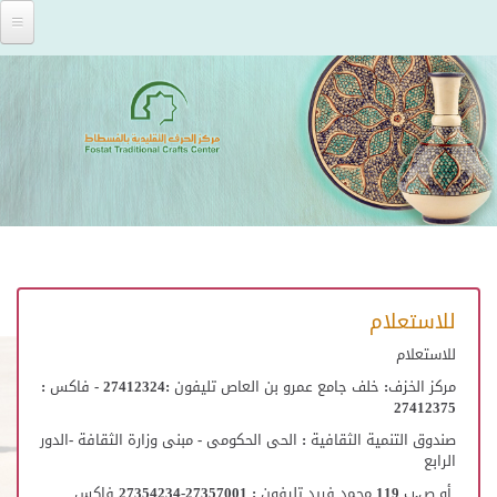
Skip to main content
للاستعلام
للاستعلام
مركز الخزف: خلف جامع عمرو بن العاص تليفون :27412324 - فاكس :
27412375
صندوق التنمية الثقافية : الحى الحكومى - مبنى وزارة الثقافة -الدور
الرابع
أو ص.ب 119 محمد فريد تليفون : 27357001-27354234 فاكس