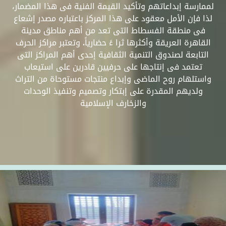
لممارسة إبداعاتهم وتأكيد القيمة الفنية فى هذا المضمار،
لذا فإن الأمل معقود على هذا المركز باعتباره مصدر إشعاع
فى منطقة الفسطاط التى تعد من أهم مناطق مدينة
القاهرة العريقة وأكثرها ثرا ءً حضارياً. وتعتبر مراكز الحرف
التابعة لصندوق التنمية الثقافية إحدى أهم المراكز التى
تعتمد فى إنتاجها على حرفيين قادرين على استيعاب
واستلهام روح الماضى وإبداع منتجات مستوحاة من التراث
ولديهم المقدرة على إبتكار وتصميم وتنفيذ الوحدات
والزخارف الإسلامية