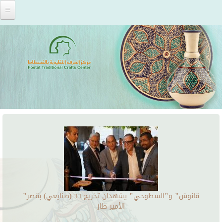
Skip to main content
"قانوش" و"السطوحي" يشهدان تخريج ٦٦ (صنايعي) بقصر
الأمير طاز